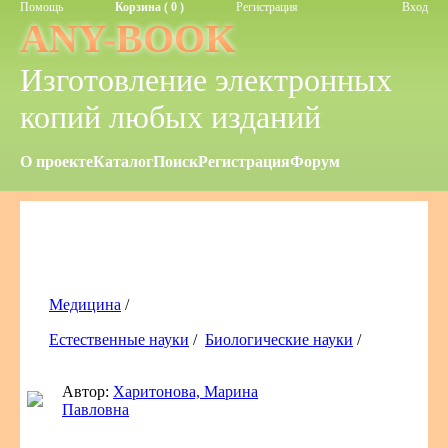
Помощь
Корзина ( 0 )
Регистрация
Вход
ANY-BOOK
Изготовление электронных
копий любых изданий
О проекте
Каталог
Поиск
Регистрация
Форум
Медицина
/
Естественные науки
/
Биологические науки
/
Автор:
Харитонова, Марина
Павловна