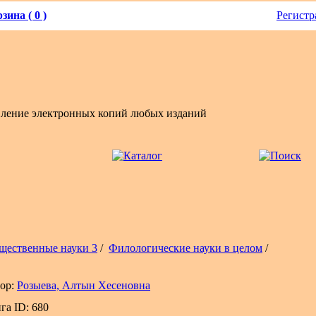
зина ( 0 )
Регистр
вление электронных копий любых изданий
щественные науки 3
/
Филологические науки в целом
/
ор:
Розыева, Алтын Хесеновна
га ID: 680