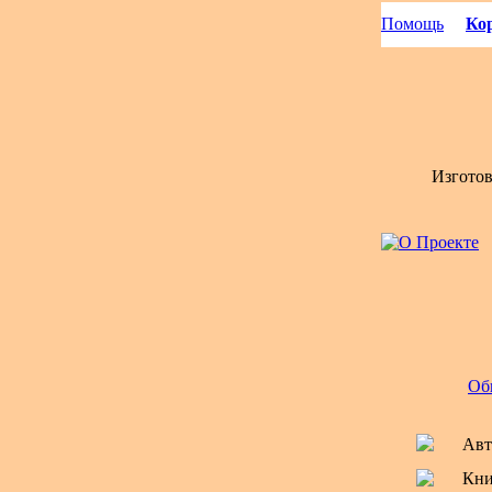
Помощь
Кор
Изгото
Об
Авт
Кни