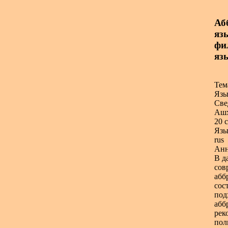
Аб
язы
фи
яз
Тем
Язы
Све
Ашх
20 с
Язы
rus
Анн
В д
сов
абб
сос
под
абб
рек
пол