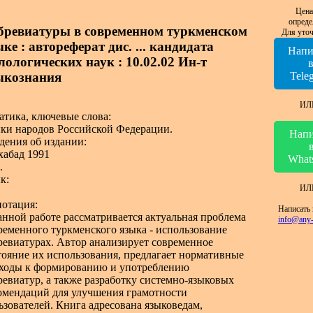
Цена
опреде
бревиатуры в современном туркменском
Для уточ
ке : автореферат дис. ... кандидата
Напи
лологических наук : 10.02.02 Ин-т
ыкознания
Tele
ИЛ
атика, ключевые слова:
ки народов Российской Федерации.
Напи
дения об издании:
абад 1991
What
.
к:
ИЛ
отация:
Написать 
анной работе рассматривается актуальная проблема
info@any-
ременного туркменского языка - использование
ревиатурах. Автор анализирует современное
тояние их использования, предлагает нормативные
ходы к формированию и употреблению
ревиатур, а также разработку системно-языковых
омендаций для улучшения грамотности
ьзователей. Книга адресована языковедам,