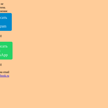
 не
лена.
нения:
сать
в
gram
И
сать
в
sApp
И
на email
book.ru