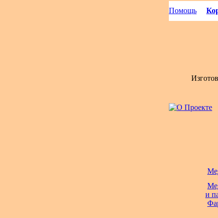
Помощь
Кор
Изгото
Ме
Ме
и п
Фа