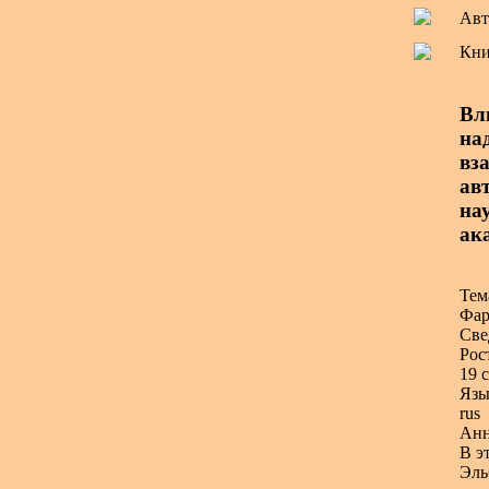
Авт
Кни
Вл
на
вз
авт
нау
ак
Тем
Фар
Све
Рос
19 с
Язы
rus
Анн
В э
Эль