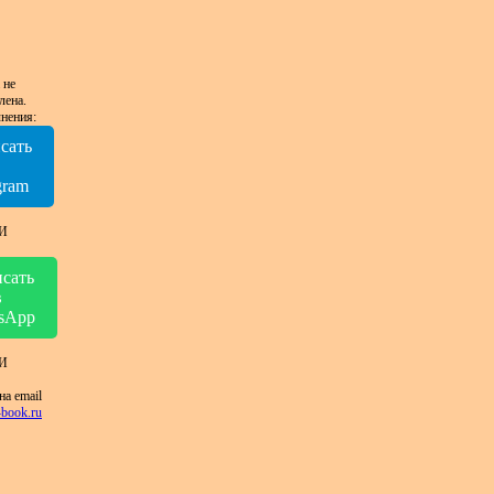
 не
лена.
нения:
сать
в
gram
И
сать
в
sApp
И
на email
book.ru