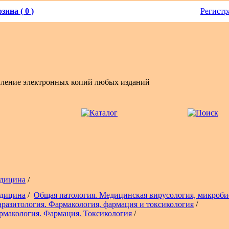
зина ( 0 )
Регистр
вление электронных копий любых изданий
дицина
/
дицина
/
Общая патология. Медицинская вирусология, микроби
аразитология. Фармакология, фармация и токсикология
/
рмакология. Фармация. Токсикология
/