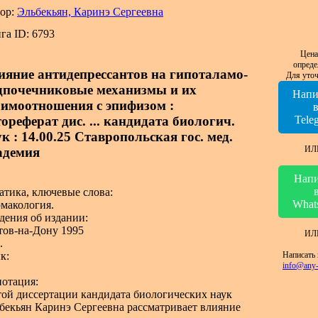
ор:
Эльбекьян, Каринэ Сергеевна
га ID: 6793
Цена
опреде
ияние антидепрессантов на гипоталамо-
Для уточ
дпочечниковые механизмы и их
Напи
аимоотношения с эпифизом :
ореферат дис. ... кандидата биологич.
Tele
к : 14.00.25 Ставропольская гос. мед.
ИЛ
адемия
Напи
атика, ключевые слова:
What
макология.
дения об издании:
тов-на-Дону 1995
ИЛ
.
Написать 
к:
info@any-
отация:
той диссертации кандидата биологических наук
бекьян Каринэ Сергеевна рассматривает влияние