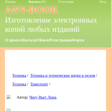
Помощь
Корзина ( 0 )
Регистрация
Вход
ANY-BOOK
Изготовление электронных
копий любых изданий
О проекте
Каталог
Поиск
Регистрация
Форум
Техника
/
Техника и технические науки в целом
/
Техника
/
Транспорт
/
Автор:
Чиеу Вьет Линь