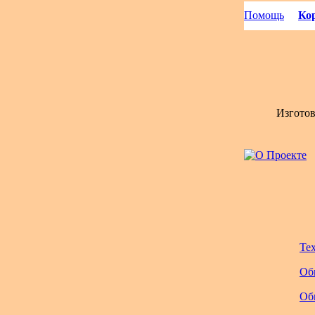
Помощь
Кор
Изгото
Те
Об
Об