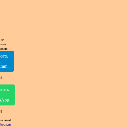
 не
лена.
нения:
сать
в
gram
И
сать
в
sApp
И
на email
book.ru