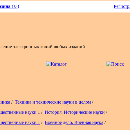
зина ( 0 )
Регистр
вление электронных копий любых изданий
хника
/
Техника и технические науки в целом
/
щественные науки 1
/
История. Исторические науки
/
щественные науки 1
/
Военное дело. Военная наука
/