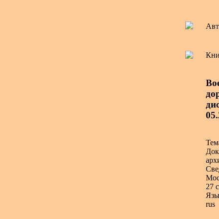
Авт
Кни
Во
до
дис
05.
Тем
Док
арх
Све
Мос
27 с
Язы
rus