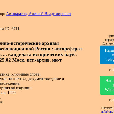
ор:
Автократов, Алексей Владимирович
га ID: 6711
Цена
опреде
енно-исторические архивы
Для уточ
революционной России : автореферат
Напи
. ... кандидата исторических наук :
25.02 Моск. ист.-архив. ин-т
Tele
ИЛ
атика, ключевые слова:
ументалистика, документоведение и
Напи
ивоведение.
дения об издании:
What
ква 1990
.
ИЛ
к:
Написать 
info@any-