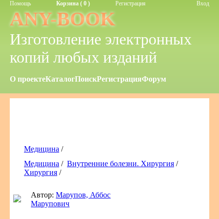
Помощь
Корзина ( 0 )
Регистрация
Вход
ANY-BOOK
Изготовление электронных
копий любых изданий
О проекте
Каталог
Поиск
Регистрация
Форум
Медицина
/
Медицина
/
Внутренние болезни. Хирургия
/
Хирургия
/
Автор:
Марупов, Аббос
Марупович