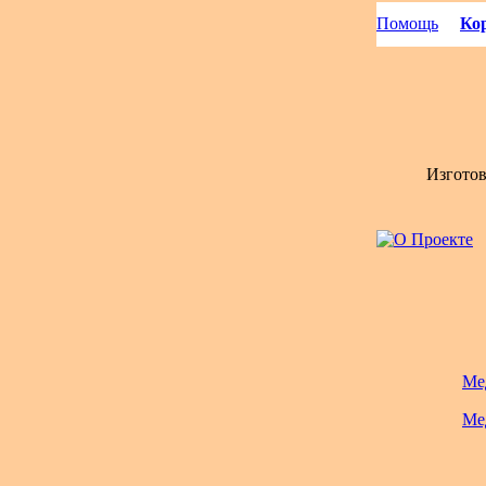
Помощь
Кор
Изгото
Ме
Ме