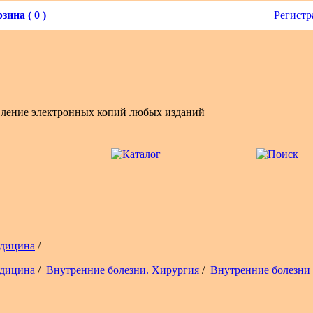
зина ( 0 )
Регистр
вление электронных копий любых изданий
дицина
/
дицина
/
Внутренние болезни. Хирургия
/
Внутренние болезни