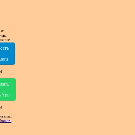
 не
лена.
нения:
сать
в
gram
И
сать
в
sApp
И
на email
book.ru