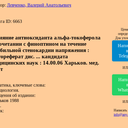
ор:
Левченко, Валерий Анатольевич
га ID: 6663
Цена
опреде
ияние антиоксиданта альфа-токоферола
Для уточ
сочетании с финоптином на течение
Напи
абильной стенокардии напряжения :
ореферат дис. ... кандидата
Tele
дицинских наук : 14.00.06 Харьков. мед.
ИЛ
-т
Напи
атика, ключевые слова:
What
диология.
дения об издании:
ьков 1988
ИЛ
.
Написать 
к:
info@any-