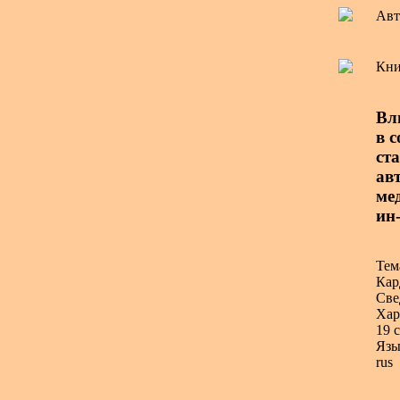
Авт
Кни
Вл
в 
ст
авт
ме
ин
Тем
Кар
Све
Хар
19 с
Язы
rus