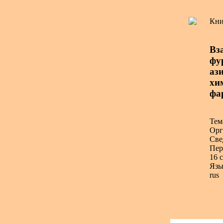
Кни
Вз
фу
ази
хи
фа
Тем
Орг
Све
Пер
16 с
Язы
rus