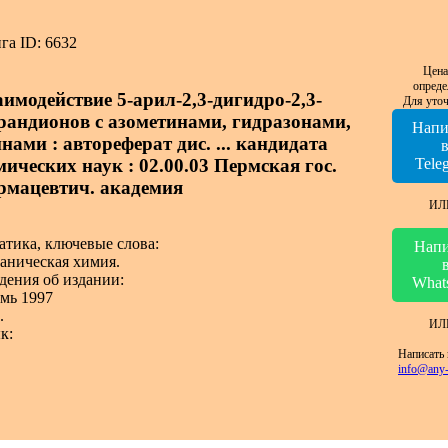
га ID: 6632
Цена
опреде
аимодействие 5-арил-2,3-дигидро-2,3-
Для уточ
рандионов с азометинами, гидразонами,
Напи
нами : автореферат дис. ... кандидата
мических наук : 02.00.03 Пермская гос.
Tele
рмацевтич. академия
ИЛ
атика, ключевые слова:
Напи
аническая химия.
дения об издании:
What
мь 1997
.
ИЛ
к:
Написать 
info@any-