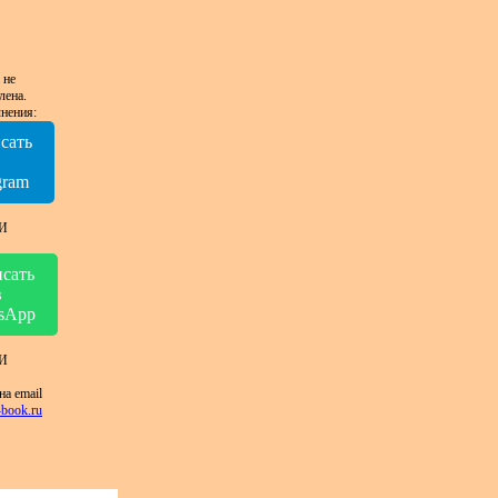
 не
лена.
нения:
сать
в
gram
И
сать
в
sApp
И
на email
book.ru