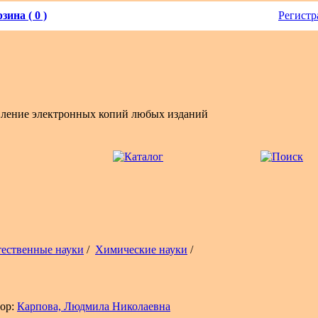
зина ( 0 )
Регистр
вление электронных копий любых изданий
тественные науки
/
Химические науки
/
ор:
Карпова, Людмила Николаевна