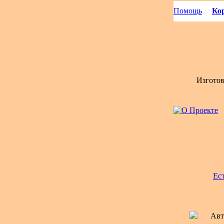
Помощь
Кор
Изгото
Ес
Авт