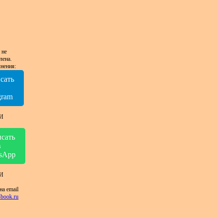
 не
лена.
нения:
сать
в
gram
И
сать
в
sApp
И
на email
book.ru