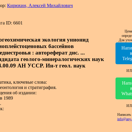
ор:
Кирюхин, Алексей Михайлович
га ID: 6601
Цена
опреде
огеохимическая экология унионид
Для уточ
иоплейстоценовых бассейнов
Напи
днестровья : автореферат дис. ...
ндидата геолого-минералогических наук
Tele
04.00.09 АН УССР. Ин-т геол. наук
ИЛ
атика, ключевые слова:
Напи
еонтология и стратиграфия.
дения об издании:
What
в 1989
.
ИЛ
к:
Написать 
info@any-