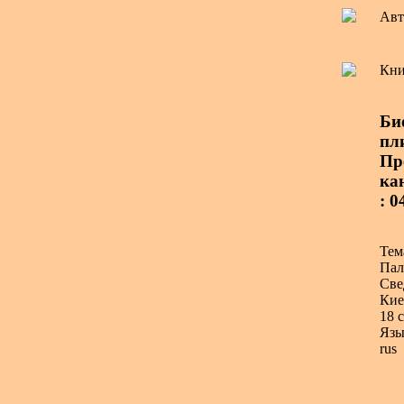
Авт
Кни
Би
пл
Пре
ка
: 
Тем
Пал
Све
Кие
18 с
Язы
rus