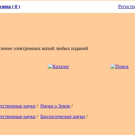
зина ( 0 )
Регистр
вление электронных копий любых изданий
тественные науки
/
Науки о Земле
/
тественные науки
/
Биологические науки
/