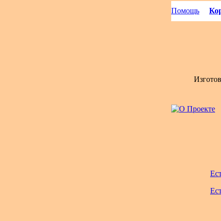
Помощь
Кор
Изгото
Ес
Ес