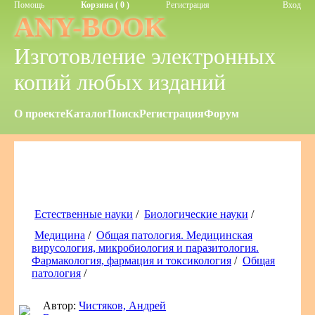
Помощь
Корзина ( 0 )
Регистрация
Вход
ANY-BOOK
Изготовление электронных
копий любых изданий
О проекте
Каталог
Поиск
Регистрация
Форум
Естественные науки
/
Биологические науки
/
Медицина
/
Общая патология. Медицинская
вирусология, микробиология и паразитология.
Фармакология, фармация и токсикология
/
Общая
патология
/
Автор:
Чистяков, Андрей