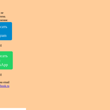
 не
лена.
нения:
сать
в
gram
И
сать
в
sApp
И
на email
book.ru