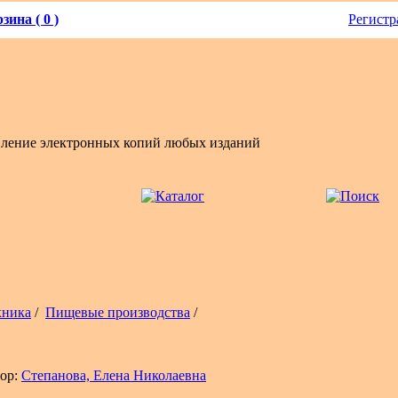
зина ( 0 )
Регистр
вление электронных копий любых изданий
хника
/
Пищевые производства
/
ор:
Степанова, Елена Николаевна