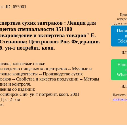
га ID: 655901
Цена
опреде
спертиза сухих завтраков : Лекция для
Для уточ
удентов специальности 351100
Напи
овароведение и экспертиза товаров" Е.
 Степанова; Центросоюз Рос. Федерации.
Tele
. ун-т потребит. кооп.
ИЛ
атика, ключевые слова:
Напи
изводство пищевых концентратов -- Мучные и
пяные концентраты -- Производство сухих
What
траков -- Свойства и качества продукции -- Методы
лиза и контроля.
ИЛ
дения об издании:
осибирск Сиб. ун-т потребит. кооп. 2001
Написать 
[1] с. 21 см
info@any-
к: