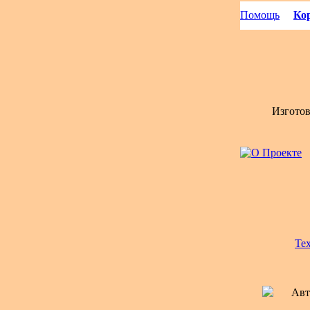
Помощь
Кор
Изгото
Те
Авт