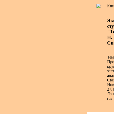
Кни
Эк
ст
"Т
Н.
Сиб
Тем
Про
кру
зав
ана
Све
Нов
27, 
Язы
rus