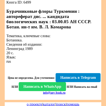
Книга ID: 6499
Бурачниковые флоры Туркмении :
автореферат дис. ... кандидата
биологических наук : 03.00.05 АН СССР.
Ботан. ин-т им. В. Л. Комарова
Тематика, ключевые слова:
Ботаника.
Сведения об издании:
Ленинград 1989
20 с.
Язык:
rus
Написать в Telegram
Цена не определена.
Для уточнения:
Написать в WhatsApp
ИЛИ
ИЛИ
Написать на email
info@any-book.ru
о проекте
|
каталог
|
поиск
|
помощь