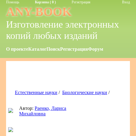
Помощь
Корзина ( 0 )
Регистрация
Вход
ANY-BOOK
Изготовление электронных
копий любых изданий
О проекте
Каталог
Поиск
Регистрация
Форум
Естественные науки
/
Биологические науки
/
Автор:
Раенко, Лариса
Михайловна