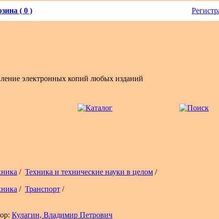
зина ( 0 )
Регистр
вление электронных копий любых изданий
хника
/
Техника и технические науки в целом
/
хника
/
Транспорт
/
ор:
Кулагин, Владимир Петрович