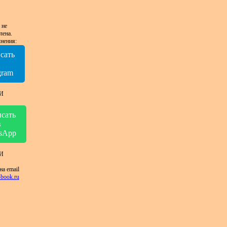
 не
лена.
нения:
сать
в
gram
И
сать
в
sApp
И
на email
book.ru