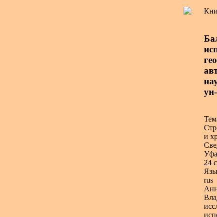
Кни
Ба
ис
ге
авт
на
ун-
Тем
Стр
и х
Све
Уфа
24 с
Язы
rus
Анн
Вла
исс
исп