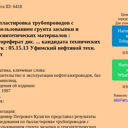
га ID: 6418
Цена
опреде
лластировка трубопроводов с
Для уточ
пользованием грунта засыпки и
Напи
осинтетических материалов :
ореферат дис. ... кандидата технических
Tele
ук : 05.15.13 Уфимский нефтяной техн.
ИЛ
т
Напи
атика, ключевые слова:
What
оительство и эксплуатация нефтегазопроводов, баз
ранилищ.
дения об издании:
ИЛ
 1997
Написать 
.
info@any-
к:
отация:
димир Петрович Кулагин представил результаты
ледования по балластировке трубопроводов с
ользованием грунта засыпки и геосинтетических