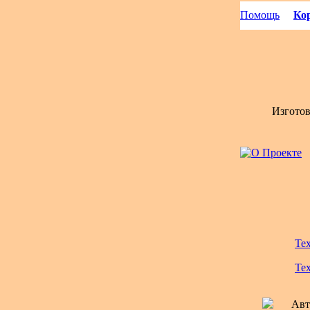
Помощь
Кор
Изгото
Те
Те
Авт