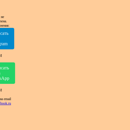
 не
лена.
нения:
сать
в
gram
И
сать
в
sApp
И
на email
book.ru