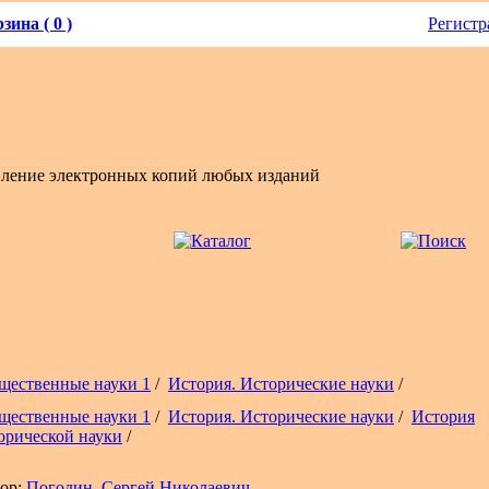
зина ( 0 )
Регистр
вление электронных копий любых изданий
щественные науки 1
/
История. Исторические науки
/
щественные науки 1
/
История. Исторические науки
/
История
орической науки
/
ор:
Погодин, Сергей Николаевич