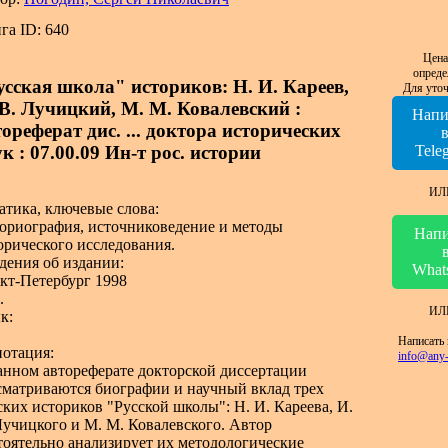
га ID: 640
Цена
опреде
усская школа" историков: Н. И. Кареев,
Для уточ
 В. Лучицкий, М. М. Ковалевский :
Напи
ореферат дис. ... доктора исторических
к : 07.00.09 Ин-т рос. истории
Tele
ИЛ
атика, ключевые слова:
ориография, источниковедение и методы
Напи
орического исследования.
дения об издании:
What
кт-Петербург 1998
.
ИЛ
к:
Написать 
отация:
info@any-
анном автореферате докторской диссертации
сматриваются биографии и научный вклад трех
ских историков "Русской школы": Н. И. Кареева, И.
Лучицкого и М. М. Ковалевского. Автор
тоятельно анализирует их методологические