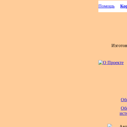
Помощь
Кор
Изгото
Об
Об
ист
Авт