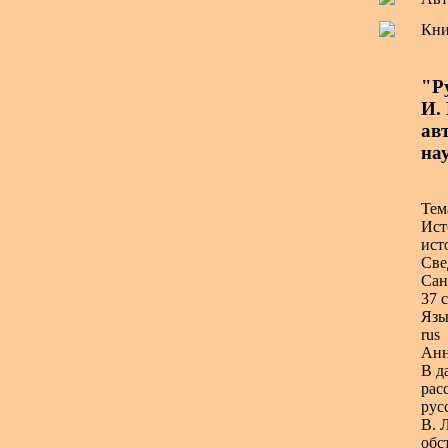
Кни
"Р
И.
авт
нау
Тем
Ист
ист
Све
Сан
37 с
Язы
rus
Анн
В д
рас
рус
В. 
обс