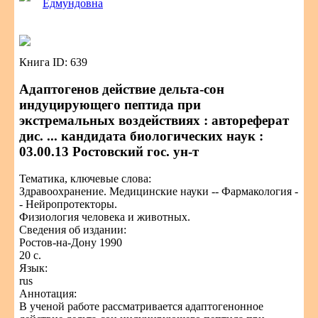
Едмундовна
Книга ID: 639
Адаптогенов действие дельта-сон
индуцирующего пептида при
экстремальных воздействиях : автореферат
дис. ... кандидата биологических наук :
03.00.13 Ростовский гос. ун-т
Тематика, ключевые слова:
Здравоохранение. Медицинские науки -- Фармакология -
- Нейропротекторы.
Физиология человека и животных.
Сведения об издании:
Ростов-на-Дону 1990
20 с.
Язык:
rus
Аннотация:
В ученой работе рассматривается адаптогенонное