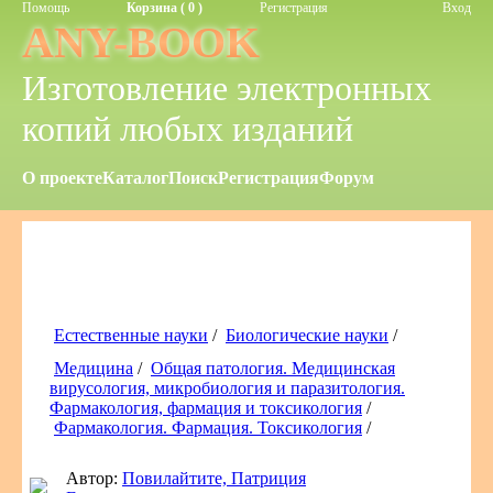
Помощь
Корзина ( 0 )
Регистрация
Вход
ANY-BOOK
Изготовление электронных
копий любых изданий
О проекте
Каталог
Поиск
Регистрация
Форум
Естественные науки
/
Биологические науки
/
Медицина
/
Общая патология. Медицинская
вирусология, микробиология и паразитология.
Фармакология, фармация и токсикология
/
Фармакология. Фармация. Токсикология
/
Автор:
Повилайтите, Патриция