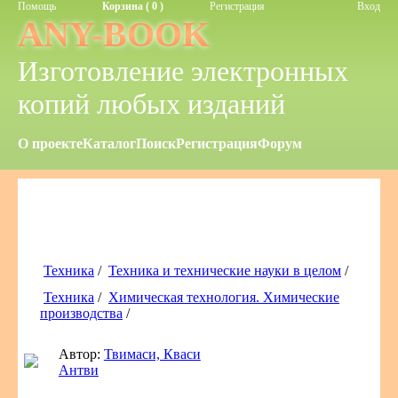
Помощь
Корзина ( 0 )
Регистрация
Вход
ANY-BOOK
Изготовление электронных
копий любых изданий
О проекте
Каталог
Поиск
Регистрация
Форум
Техника
/
Техника и технические науки в целом
/
Техника
/
Химическая технология. Химические
производства
/
Автор:
Твимаси, Кваси
Антви