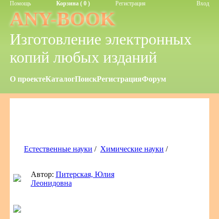
Помощь
Корзина ( 0 )
Регистрация
Вход
ANY-BOOK
Изготовление электронных
копий любых изданий
О проекте
Каталог
Поиск
Регистрация
Форум
Естественные науки
/
Химические науки
/
Автор:
Питерская, Юлия
Леонидовна