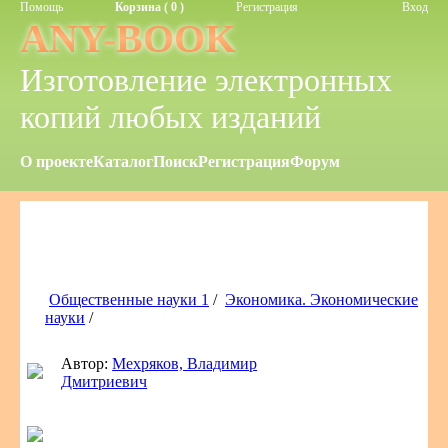
Помощь
Корзина ( 0 )
Регистрация
Вход
ANY-BOOK
Изготовление электронных
копий любых изданий
О проекте
Каталог
Поиск
Регистрация
Форум
Общественные науки 1
/
Экономика. Экономические
науки
/
Автор:
Мехряков, Владимир
Дмитриевич