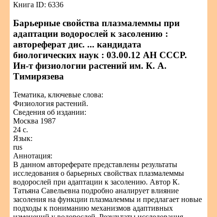
Книга ID: 6336
Барьерные свойства плазмалеммы при
адаптации водорослей к засолению :
автореферат дис. ... кандидата
биологических наук : 03.00.12 АН СССР.
Ин-т физиологии растений им. К. А.
Тимирязева
Тематика, ключевые слова:
Физиология растений.
Сведения об издании:
Москва 1987
24 с.
Язык:
rus
Аннотация:
В данном автореферате представлены результаты
исследования о барьерных свойствах плазмалеммы
водорослей при адаптации к засолению. Автор К.
Татьяна Савельевна подробно аналирует влияние
засоления на функции плазмалеммы и предлагает новые
подходы к пониманию механизмов адаптивных
изменений у водорослей. Результаты исследования