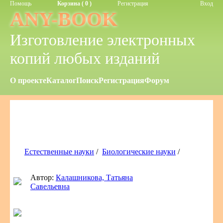
Помощь
Корзина ( 0 )
Регистрация
Вход
ANY-BOOK
Изготовление электронных
копий любых изданий
О проекте
Каталог
Поиск
Регистрация
Форум
Естественные науки
/
Биологические науки
/
Автор:
Калашникова, Татьяна
Савельевна