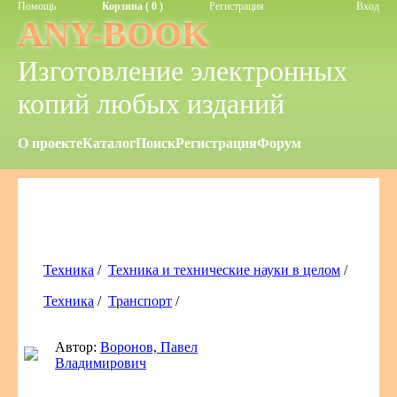
Помощь
Корзина ( 0 )
Регистрация
Вход
ANY-BOOK
Изготовление электронных
копий любых изданий
О проекте
Каталог
Поиск
Регистрация
Форум
Техника
/
Техника и технические науки в целом
/
Техника
/
Транспорт
/
Автор:
Воронов, Павел
Владимирович