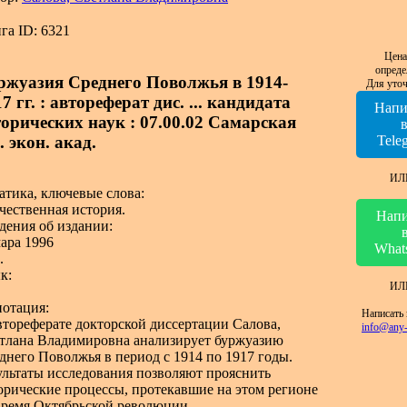
га ID: 6321
Цена
опреде
ржуазия Среднего Поволжья в 1914-
Для уточ
7 гг. : автореферат дис. ... кандидата
Напи
торических наук : 07.00.02 Самарская
. экон. акад.
Tele
ИЛ
атика, ключевые слова:
чественная история.
Напи
дения об издании:
ара 1996
What
.
к:
ИЛ
отация:
Написать 
втореферате докторской диссертации Салова,
info@any-
тлана Владимировна анализирует буржуазию
днего Поволжья в период с 1914 по 1917 годы.
ультаты исследования позволяют прояснить
орические процессы, протекавшие на этом регионе
время Октябрьской революции.