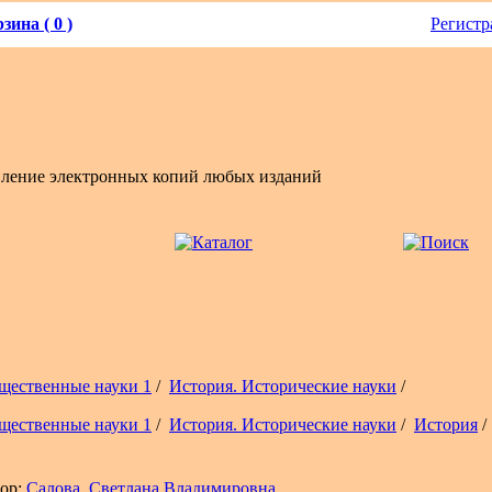
зина ( 0 )
Регистр
вление электронных копий любых изданий
щественные науки 1
/
История. Исторические науки
/
щественные науки 1
/
История. Исторические науки
/
История
/
ор:
Салова, Светлана Владимировна