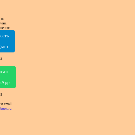
 не
лена.
нения:
сать
в
gram
И
сать
в
sApp
И
на email
book.ru