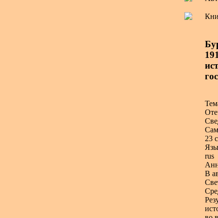
Кни
Бу
191
ис
гос
Тем
Оте
Све
Сам
23 с
Язы
rus
Анн
В а
Све
Сре
Рез
ист
во 