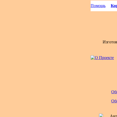
Помощь
Кор
Изгото
Об
Об
Авт