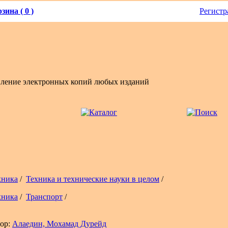
зина ( 0 )
Регистр
вление электронных копий любых изданий
хника
/
Техника и технические науки в целом
/
хника
/
Транспорт
/
ор:
Алаедин, Мохамад Дурейд