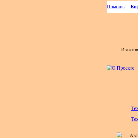
Помощь
Кор
Изгото
Те
Те
Авт