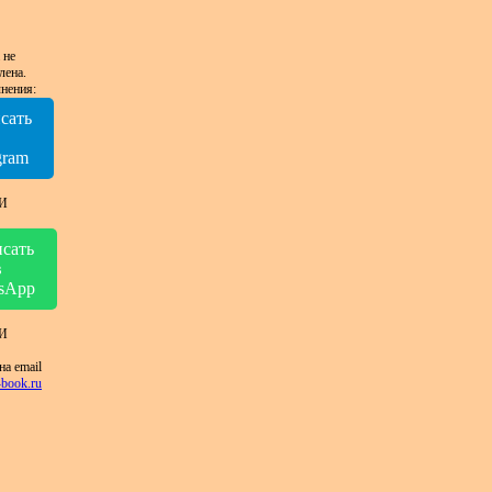
 не
лена.
нения:
сать
в
gram
И
сать
в
sApp
И
на email
book.ru