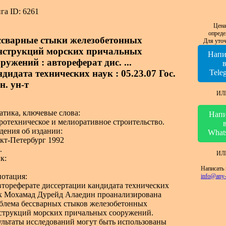
га ID: 6261
Цена
опреде
ссварные стыки железобетонных
Для уточ
нструкций морских причальных
Напи
ружений : автореферат дис. ...
дидата технических наук : 05.23.07 Гос.
Tele
н. ун-т
ИЛ
атика, ключевые слова:
Напи
ротехническое и мелиоративное строительство.
дения об издании:
What
кт-Петербург 1992
.
ИЛ
к:
Написать 
отация:
info@any-
втореферате диссертации кандидата технических
к Мохамад Дурейд Алаедин проанализирована
блема бессварных стыков железобетонных
струкций морских причальных сооружений.
ультаты исследований могут быть использованы