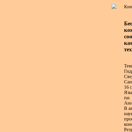
Кни
Бе
ко
соо
кан
тех
Тем
Гид
Све
Сан
16 с
Язы
rus
Анн
В а
нау
про
кон
Рез