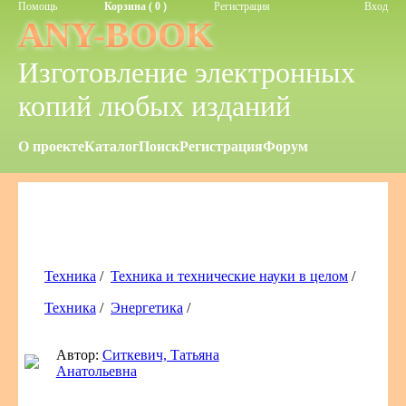
Помощь
Корзина ( 0 )
Регистрация
Вход
ANY-BOOK
Изготовление электронных
копий любых изданий
О проекте
Каталог
Поиск
Регистрация
Форум
Техника
/
Техника и технические науки в целом
/
Техника
/
Энергетика
/
Автор:
Ситкевич, Татьяна
Анатольевна