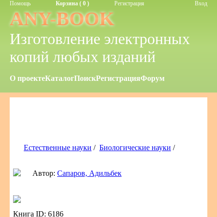
Помощь
Корзина ( 0 )
Регистрация
Вход
ANY-BOOK
Изготовление электронных
копий любых изданий
О проекте
Каталог
Поиск
Регистрация
Форум
Естественные науки
/
Биологические науки
/
Автор:
Сапаров, Адильбек
Книга ID: 6186