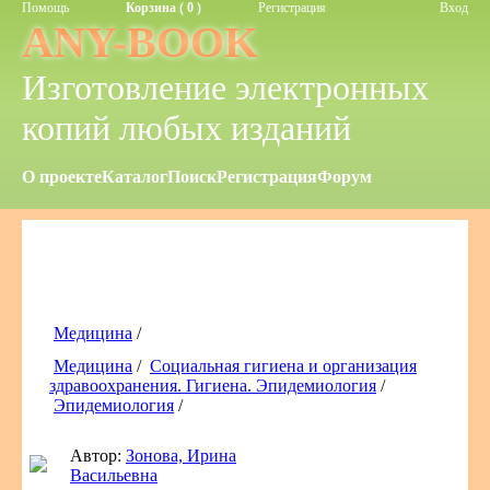
Помощь
Корзина ( 0 )
Регистрация
Вход
ANY-BOOK
Изготовление электронных
копий любых изданий
О проекте
Каталог
Поиск
Регистрация
Форум
Медицина
/
Медицина
/
Социальная гигиена и организация
здравоохранения. Гигиена. Эпидемиология
/
Эпидемиология
/
Автор:
Зонова, Ирина
Васильевна