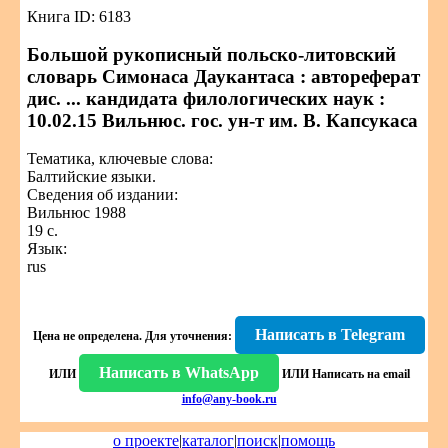
Книга ID: 6183
Большой рукописный польско-литовский
словарь Симонаса Даукантаса : автореферат
дис. ... кандидата филологических наук :
10.02.15 Вильнюс. гос. ун-т им. В. Капсукаса
Тематика, ключевые слова:
Балтийские языки.
Сведения об издании:
Вильнюс 1988
19 с.
Язык:
rus
Написать в Telegram
Цена не определена.
Для уточнения:
Написать в WhatsApp
ИЛИ
ИЛИ
Написать на email
info@any-book.ru
о проекте
|
каталог
|
поиск
|
помощь