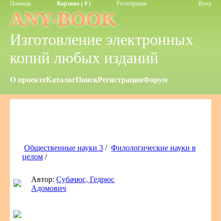
Помощь
Корзина ( 0 )
Регистрация
Вход
ANY-BOOK
Изготовление электронных
копий любых изданий
О проекте
Каталог
Поиск
Регистрация
Форум
Общественные науки 3
/
Филологические науки в
целом
/
Автор:
Субачюс, Гедрюс
Адомович