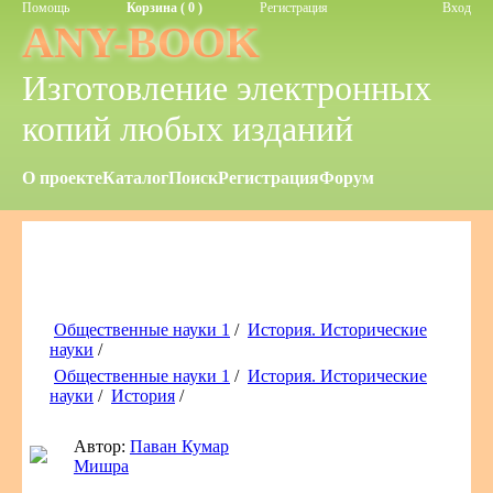
Помощь
Корзина ( 0 )
Регистрация
Вход
ANY-BOOK
Изготовление электронных
копий любых изданий
О проекте
Каталог
Поиск
Регистрация
Форум
Общественные науки 1
/
История. Исторические
науки
/
Общественные науки 1
/
История. Исторические
науки
/
История
/
Автор:
Паван Кумар
Мишра