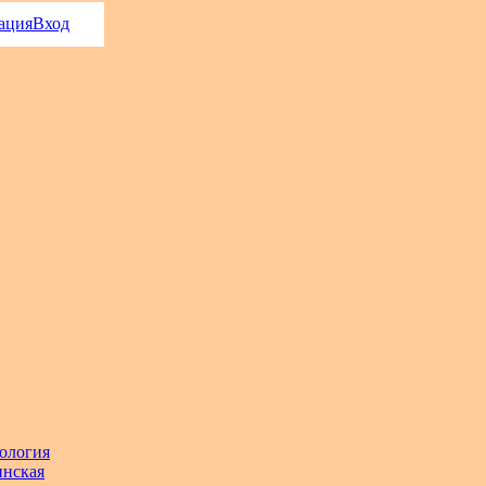
ация
Вход
ология
нская