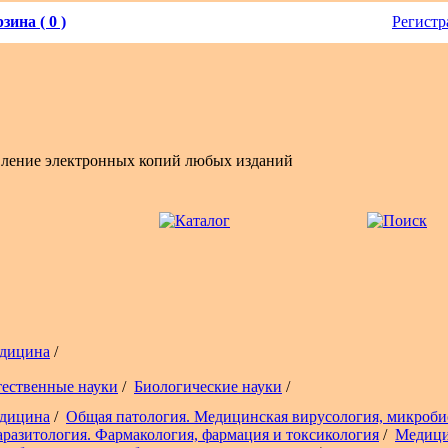
зина ( 0 )
Регистр
вление электронных копий любых изданий
дицина
/
тественные науки
/
Биологические науки
/
дицина
/
Общая патология. Медицинская вирусология, микроби
аразитология. Фармакология, фармация и токсикология
/
Медици