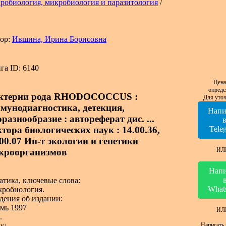
робиология, микробиология и паразитология
/
ор:
Ившина, Ирина Борисовна
га ID: 6140
Цена
опреде
ктерии рода RHODOCOCCUS :
Для уточ
мунодиагностика, детекция,
Напи
разнообразие : автореферат дис. ...
ктора биологических наук : 14.00.36,
Tele
.00.07 Ин-т экологии и генетики
ИЛ
кроорганизмов
Напи
атика, ключевые слова:
What
робиология.
дения об издании:
мь 1997
ИЛ
.
Написать 
к: