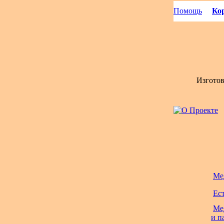
Помощь
Кор
Изгото
Ме
Ес
Ме
и п