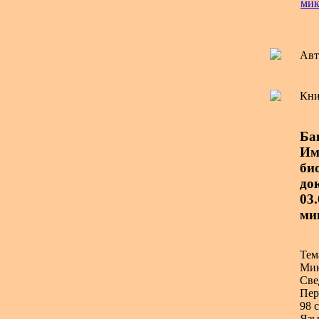
мик
Авт
Кни
Ба
Им
био
до
03
ми
Тем
Мик
Све
Пер
98 с
Язы