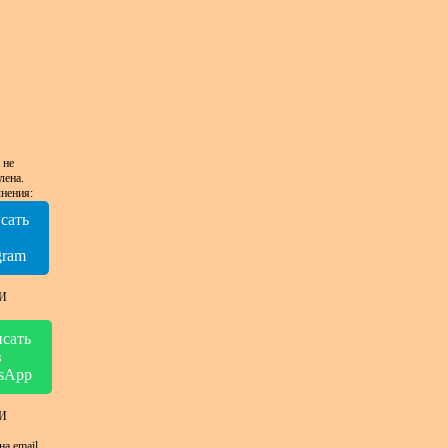
 не
лена.
нения:
сать
в
gram
И
сать
в
sApp
И
на email