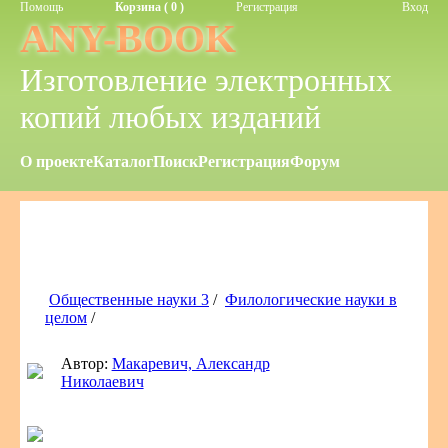
Помощь
Корзина ( 0 )
Регистрация
Вход
ANY-BOOK
Изготовление электронных
копий любых изданий
О проекте
Каталог
Поиск
Регистрация
Форум
Общественные науки 3
/
Филологические науки в
целом
/
Автор:
Макаревич, Александр
Николаевич