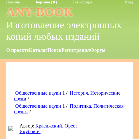
Помощь
Корзина ( 0 )
Регистрация
Вход
ANY-BOOK
Изготовление электронных
копий любых изданий
О проекте
Каталог
Поиск
Регистрация
Форум
Общественные науки 1
/
История. Исторические
науки
/
Общественные науки 1
/
Политика. Политическая
наука.
/
Автор:
Красижский, Орест
Якубович