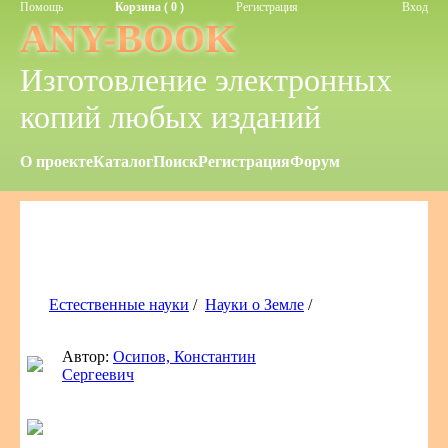
Помощь
Корзина ( 0 )
Регистрация
Вход
ANY-BOOK
Изготовление электронных
копий любых изданий
О проекте
Каталог
Поиск
Регистрация
Форум
Естественные науки
/
Науки о Земле
/
Автор:
Осипов, Константин
Сергеевич