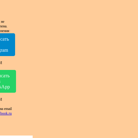
 не
лена.
нения:
сать
в
gram
И
сать
в
sApp
И
на email
book.ru