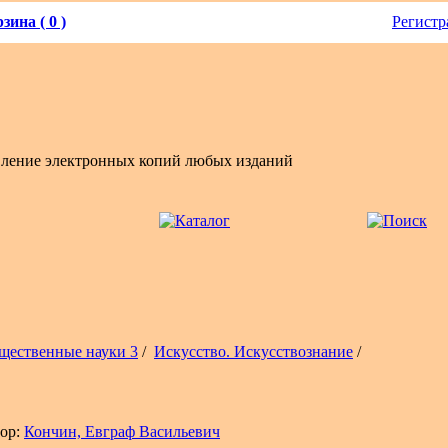
зина ( 0 )
Регистр
вление электронных копий любых изданий
щественные науки 3
/
Искусство. Искусствознание
/
ор:
Кончин, Евграф Васильевич