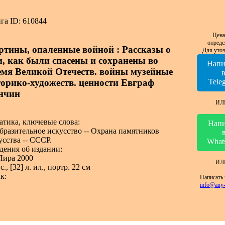
га ID: 610844
Цена
опреде
ртины, опаленные войной : Рассказы о
Для уточ
м, как были спасены и сохранены во
Напи
емя Великой Отечеств. войны музейные
торико-художеств. ценности Евграф
Tele
нчин
ИЛ
атика, ключевые слова:
Напи
бразительное искусство -- Охрана памятников
усства -- СССР.
What
дения об издании:
Лира 2000
ИЛ
с., [32] л. ил., портр. 22 см
к:
Написать 
info@any-