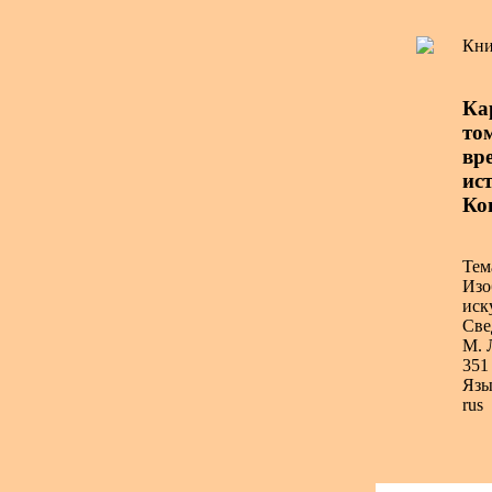
Кни
Ка
то
вр
ис
Ко
Тем
Изо
иск
Све
М. 
351 
Язы
rus