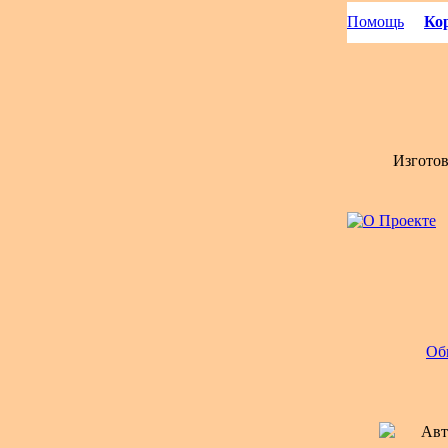
Помощь
Кор
Изгото
Об
Авт