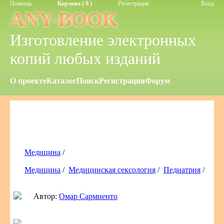
Помощь
Корзина ( 0 )
Регистрация
Вход
ANY-BOOK
Изготовление электронных
копий любых изданий
О проекте
Каталог
Поиск
Регистрация
Форум
Медицина
/
Медицина
/
Медицинская сексология
/
Педиатрия
/
Автор:
Омар Сармиенто