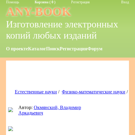
Помощь
Корзина ( 0 )
Регистрация
Вход
ANY-BOOK
Изготовление электронных
копий любых изданий
О проекте
Каталог
Поиск
Регистрация
Форум
Естественные науки
/
Физико-математические науки
/
Автор:
Окмянский, Владимир
Аркадьевич