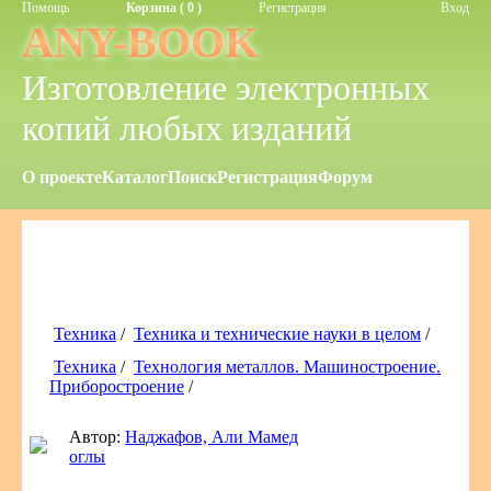
Помощь
Корзина ( 0 )
Регистрация
Вход
ANY-BOOK
Изготовление электронных
копий любых изданий
О проекте
Каталог
Поиск
Регистрация
Форум
Техника
/
Техника и технические науки в целом
/
Техника
/
Технология металлов. Машиностроение.
Приборостроение
/
Автор:
Наджафов, Али Мамед
оглы