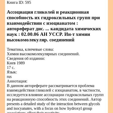
Книга ID: 595
Ассоциация гликолей и реакционная
способность их гидроксильных групп при
взаимодействии с изоцианатом :
автореферат дис. ... кандидата химических
наук : 02.00.06 АН УССР. Ин-т химии
высокомолекуляр. соединений
Тематика, ключевые слова:
Химия высокомолекулярных соединений.
Сведения об издании:
Киев 1989
17 с.
Язык:
rus
Аннотация:
В данном автореферате рассматривается проблема
взаимодействия гликолей с изоцианатом, в частности,
исследуется влияние ассоциации гидроксильных групп
на реакционную способность этих соединений. Автор
presents a detailed study of the interaction between glycols
and isocyanates, with a focus on how hydroxyl group
associations affect their reactivity.