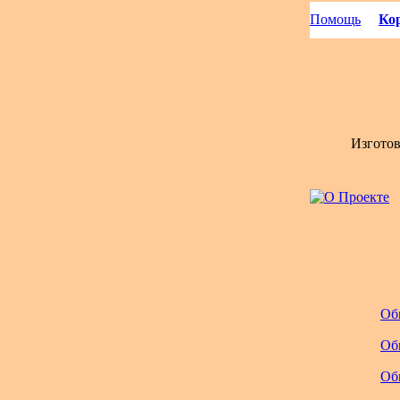
Помощь
Кор
Изгото
Об
Об
Об