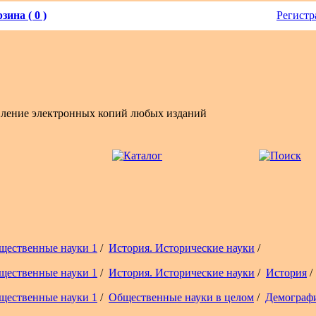
зина ( 0 )
Регистр
вление электронных копий любых изданий
щественные науки 1
/
История. Исторические науки
/
щественные науки 1
/
История. Исторические науки
/
История
/
щественные науки 1
/
Общественные науки в целом
/
Демограф