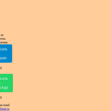
 не
лена.
нения:
сать
в
gram
И
сать
в
sApp
И
на email
book.ru