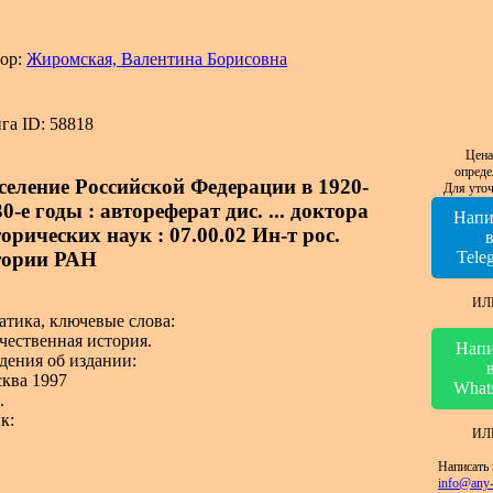
ор:
Жиромская, Валентина Борисовна
га ID: 58818
Цена
опреде
селение Российской Федерации в 1920-
Для уточ
0-е годы : автореферат дис. ... доктора
Напи
орических наук : 07.00.02 Ин-т рос.
тории РАН
Tele
ИЛ
атика, ключевые слова:
чественная история.
Напи
дения об издании:
ква 1997
What
.
к:
ИЛ
Написать 
info@any-