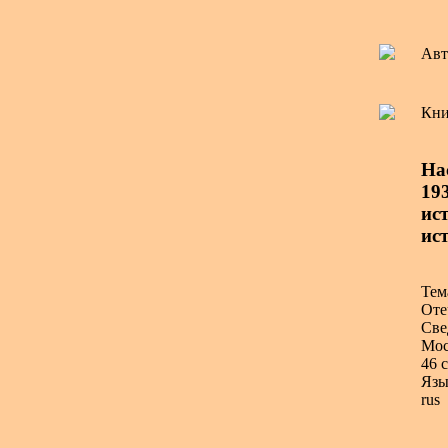
Авт
Кни
На
193
ист
ис
Тем
Оте
Све
Мос
46 с
Язы
rus