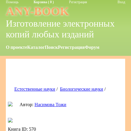
Помощь
Корзина ( 0 )
Регистрация
Вход
ANY-BOOK
Изготовление электронных
копий любых изданий
О проекте
Каталог
Поиск
Регистрация
Форум
Естественные науки
/
Биологические науки
/
Автор:
Насимова Тожи
Книга ID: 570