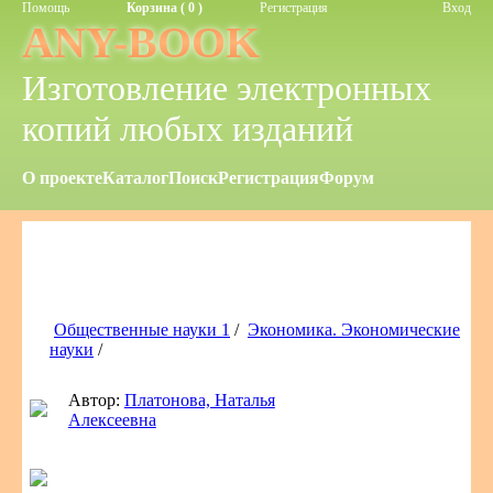
Помощь
Корзина ( 0 )
Регистрация
Вход
ANY-BOOK
Изготовление электронных
копий любых изданий
О проекте
Каталог
Поиск
Регистрация
Форум
Общественные науки 1
/
Экономика. Экономические
науки
/
Автор:
Платонова, Наталья
Алексеевна