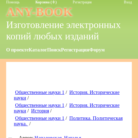
Помощь
Корзина ( 0 )
Регистрация
Вход
ANY-BOOK
Изготовление электронных
копий любых изданий
О проекте
Каталог
Поиск
Регистрация
Форум
Общественные науки 1
/
История. Исторические
науки
/
Общественные науки 1
/
История. Исторические
науки
/
История
/
Общественные науки 1
/
Политика. Политическая
наука.
/
Автор:
Нападовская, Наталья