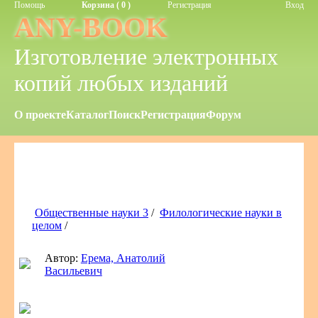
Помощь
Корзина ( 0 )
Регистрация
Вход
ANY-BOOK
Изготовление электронных
копий любых изданий
О проекте
Каталог
Поиск
Регистрация
Форум
Общественные науки 3
/
Филологические науки в
целом
/
Автор:
Ерема, Анатолий
Васильевич