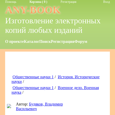
Помощь
Корзина ( 0 )
Регистрация
Вход
ANY-BOOK
Изготовление электронных
копий любых изданий
О проекте
Каталог
Поиск
Регистрация
Форум
Общественные науки 1
/
История. Исторические
науки
/
Общественные науки 1
/
Военное дело. Военная
наука
/
Автор:
Будяков, Владимир
Васильевич