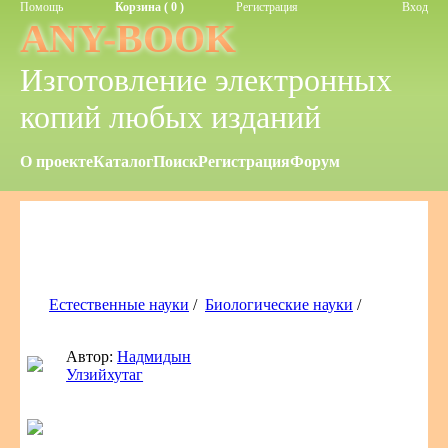
Помощь
Корзина ( 0 )
Регистрация
Вход
ANY-BOOK
Изготовление электронных
копий любых изданий
О проекте
Каталог
Поиск
Регистрация
Форум
Естественные науки
/
Биологические науки
/
Автор:
Надмидын
Улзийхутаг