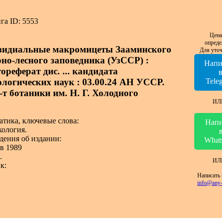
га ID: 5553
Цена
опреде
зидиальные макромицеты Зааминского
Для уточ
рно-лесного заповедника (УзССР) :
Напи
ореферат дис. ... кандидата
ологических наук : 03.00.24 АН УССР.
Tele
-т ботаники им. Н. Г. Холодного
ИЛ
атика, ключевые слова:
Напи
ология.
дения об издании:
What
в 1989
.
ИЛ
к:
Написать 
info@any-