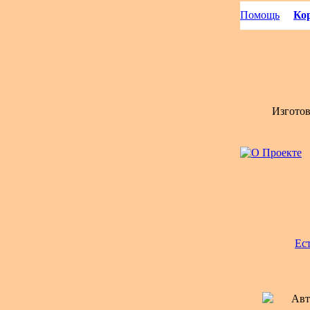
Помощь
Кор
Изгото
Ес
Авт