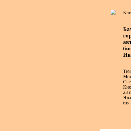
Кни
Ба
го
авт
би
Ин
Тем
Мик
Све
Кие
23 с
Язы
rus