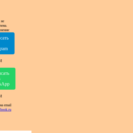
 не
лена.
нения:
сать
в
gram
И
сать
в
sApp
И
на email
book.ru