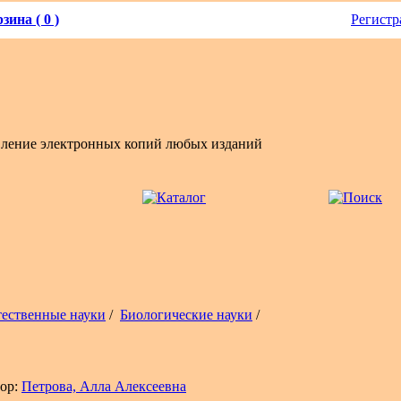
зина ( 0 )
Регистр
вление электронных копий любых изданий
тественные науки
/
Биологические науки
/
ор:
Петрова, Алла Алексеевна