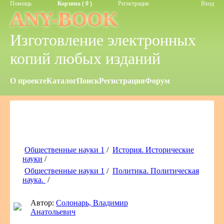
Помощь
Корзина ( 0 )
Регистрация
Вход
ANY-BOOK
Изготовление электронных
копий любых изданий
О проекте
Каталог
Поиск
Регистрация
Форум
Общественные науки 1
/
История. Исторические
науки
/
Общественные науки 1
/
Политика. Политическая
наука.
/
Автор:
Солонарь, Владимир
Анатольевич