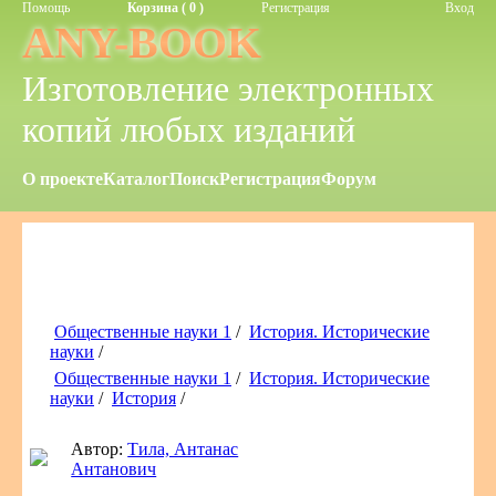
Помощь
Корзина ( 0 )
Регистрация
Вход
ANY-BOOK
Изготовление электронных
копий любых изданий
О проекте
Каталог
Поиск
Регистрация
Форум
Общественные науки 1
/
История. Исторические
науки
/
Общественные науки 1
/
История. Исторические
науки
/
История
/
Автор:
Тила, Антанас
Антанович