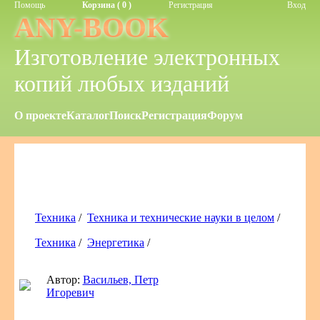
Помощь
Корзина ( 0 )
Регистрация
Вход
ANY-BOOK
Изготовление электронных
копий любых изданий
О проекте
Каталог
Поиск
Регистрация
Форум
Техника
/
Техника и технические науки в целом
/
Техника
/
Энергетика
/
Автор:
Васильев, Петр
Игоревич