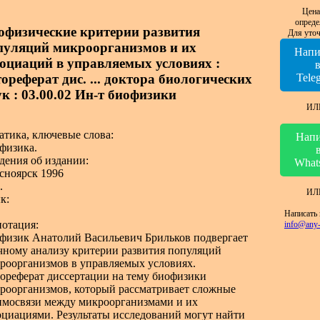
Цена
опреде
офизические критерии развития
Для уточ
пуляций микроорганизмов и их
Напи
социаций в управляемых условиях :
тореферат дис. ... доктора биологических
Tele
ук : 03.00.02 Ин-т биофизики
ИЛ
атика, ключевые слова:
Напи
физика.
дения об издании:
What
сноярск 1996
.
ИЛ
к:
Написать 
отация:
info@any-
физик Анатолий Васильевич Брильков подвергает
чному анализу критерии развития популяций
роорганизмов в управляемых условиях.
ореферат диссертации на тему биофизики
роорганизмов, который рассматривает сложные
имосвязи между микроорганизмами и их
оциациями. Результаты исследований могут найти