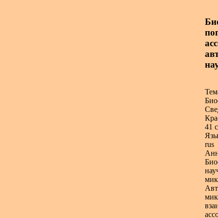
Би
по
ас
ав
на
Тем
Био
Све
Кра
41 с
Язы
rus
Анн
Био
нау
мик
Авт
мик
вза
асс