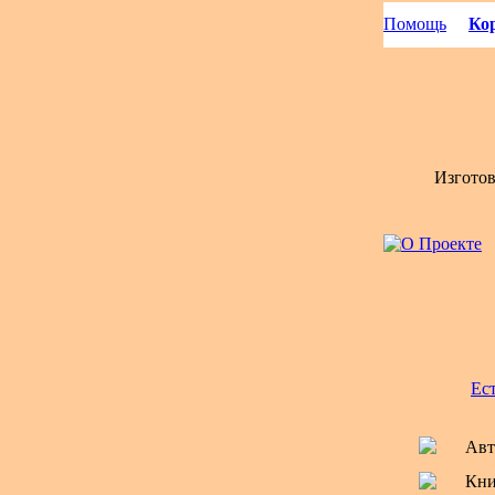
Помощь
Кор
Изгото
Ес
Авт
Кни