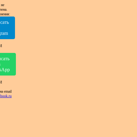
 не
лена.
нения:
сать
в
gram
И
сать
в
sApp
И
на email
book.ru