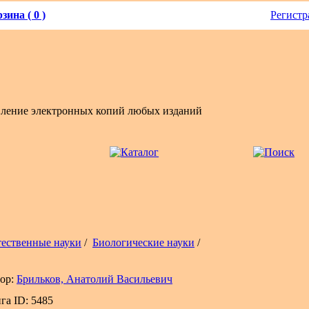
зина ( 0 )
Регистр
вление электронных копий любых изданий
тественные науки
/
Биологические науки
/
ор:
Брильков, Анатолий Васильевич
га ID: 5485