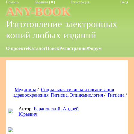
Помощь
Корзина ( 0 )
Регистрация
Вход
ANY-BOOK
Изготовление электронных
копий любых изданий
О проекте
Каталог
Поиск
Регистрация
Форум
Медицина
/
Социальная гигиена и организация
здравоохранения. Гигиена. Эпидемиология
/
Гигиена
/
Автор:
Барановский, Андрей
Юрьевич