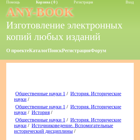
Помощь
Корзина ( 0 )
Регистрация
Вход
ANY-BOOK
Изготовление электронных
копий любых изданий
О проекте
Каталог
Поиск
Регистрация
Форум
Общественные науки 1
/
История. Исторические
науки
/
Общественные науки 1
/
История. Исторические
науки
/
История
/
Общественные науки 1
/
История. Исторические
науки
/
Источниковедение. Вспомогательные
исторический дисциплины
/